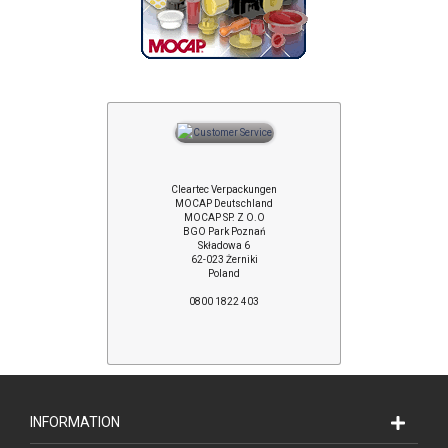
Cleartec Verpackungen
MOCAP Deutschland
MOCAP SP. Z O.O
BGO Park Poznań
Składowa 6
62-023 Żerniki
Poland
0800 1822 403
INFORMATION