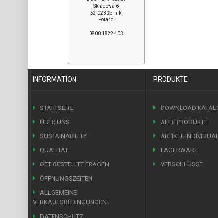
Składowa 6
62-023 Żerniki
Poland
0800 1822 403
INFORMATION
PRODUKTE
STARTSEITE
DOWNLOAD KATAL
ÜBER UNS
ALLE PRODUKTE
SUSTAINABILITY
ARTIKEL INDIVIDUA
QUALITÄT
LAGERWARE
OFT GESTELLTE FRAGEN
VERSCHLÜSSE
ÖFFNUNGSZEITEN
ALLGEMEINE
VERKAUFSBEDINGUNGEN
DATENSCHUTZ