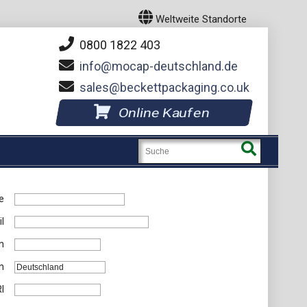
Weltweite Standorte
0800 1822 403
info
mocap-deutschland.de
sales
beckettpackaging.co.uk
Online Kaufen
e
l
n
n
I