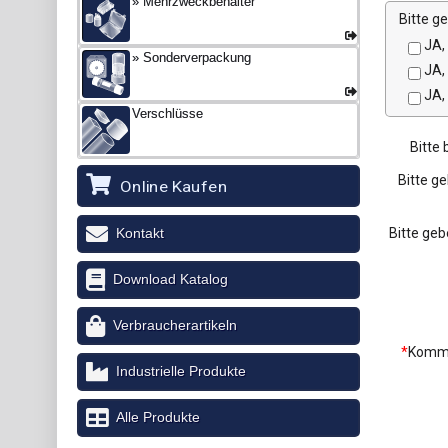
Mehrzweckbehälter
Bitte g
JA, 
Sonderverpackung
JA, 
JA, 
Verschlüsse
Bitte
Bitte g
Online Kaufen
Kontakt
Bitte geb
Download Katalog
Verbraucherartikeln
*
Komme
Industrielle Produkte
Alle Produkte