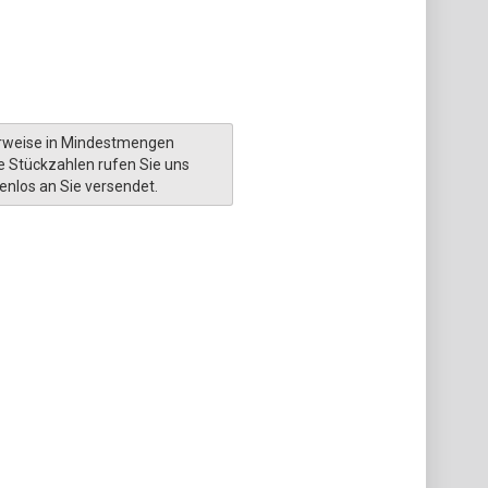
rweise in Mindestmengen
re Stückzahlen rufen Sie uns
enlos an Sie versendet.