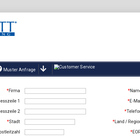
Muster Anfrage
*
Firma
*
Nam
esszeile 1
*
E-Mai
esszeile 2
*
Telefo
*
Stadt
*
Land / Regio
ostleitzahl
*
EOR