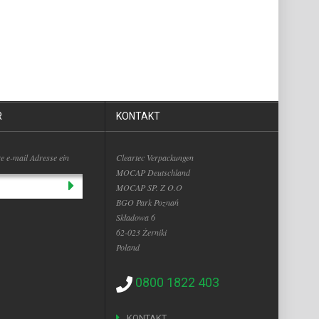
R
KONTAKT
re e-mail Adresse ein
Cleartec Verpackungen
MOCAP Deutschland
MOCAP SP. Z O.O
BGO Park Poznań
Składowa 6
62-023 Żerniki
Poland
0800 1822 403
KONTAKT