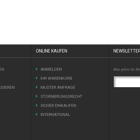
ONLINE KAUFEN
NEWSLETTE
Bitte geben Sie Ih
OG
ANMELDEN
IHR WARENKORB
LISIEREN
MUSTER ANFRAGE
STORNIERUNGSRECHT
SICHER EINKAUFEN
INTERNATIONAL