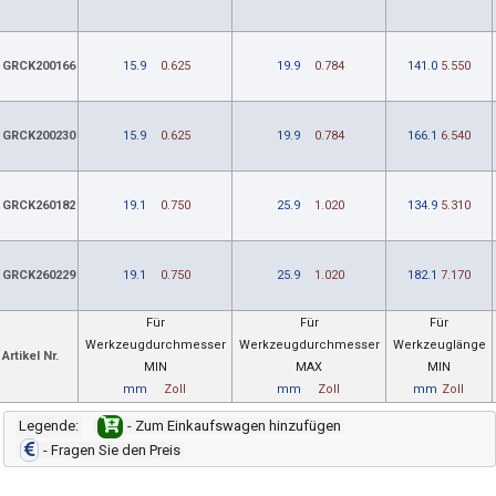
GRCK200166
15.9
0.625
19.9
0.784
141.0
5.550
GRCK200230
15.9
0.625
19.9
0.784
166.1
6.540
GRCK260182
19.1
0.750
25.9
1.020
134.9
5.310
GRCK260229
19.1
0.750
25.9
1.020
182.1
7.170
Für
Für
Für
Werkzeugdurchmesser
Werkzeugdurchmesser
Werkzeuglänge
Artikel Nr.
MIN
MAX
MIN
mm
Zoll
mm
Zoll
mm
Zoll
Legende:
- Zum Einkaufswagen hinzufügen
- Fragen Sie den Preis