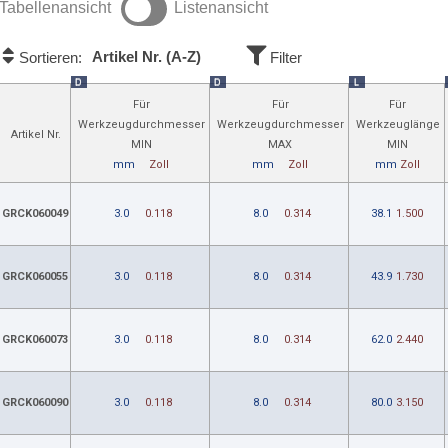
Tabellenansicht
Listenansicht
Artikel Nr. (A-Z)
Sortieren:
Filter
D
D
L
Für
Für
Für
Werkzeugdurchmesser
Werkzeugdurchmesser
Werkzeuglänge
Artikel Nr.
MIN
MAX
MIN
mm
Zoll
mm
Zoll
mm
Zoll
GRCK060049
3.0
0.118
8.0
0.314
38.1
1.500
GRCK060055
3.0
0.118
8.0
0.314
43.9
1.730
GRCK060073
3.0
0.118
8.0
0.314
62.0
2.440
GRCK060090
3.0
0.118
8.0
0.314
80.0
3.150